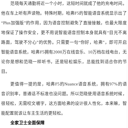
范晓每天通勤将近一个小时，这短时间就成了他的充电时间。
他在车上听有声读物。特殊时期，
哈
弗
F5
的
智能语音系统显示出了
“
Plus
加强版”的作用，因为语音控制避免了直接接触，也最大限度
地保证了操作安全，更不用说智能语音控制本身就具有“目光不离
路面，驾驶不分心”
的优势。只需要一句
“你好，哈弗”，即可开启
智能语音系统，哈弗
F5
拥有
2000
万在线音乐、
10
万
档
在线电台，无
论你是想和范晓一样听书，还是轻松娱乐，总能找到适合你的节
目。
更值得一提的是，哈弗
F5
的
Nuance
语音系统，拥有
97%
的语
音识别率，普通话
不
标准也没问题。所以范晓使用语音系统时候，
很轻松，无需咬文嚼字，这方面哈弗的设计很人性化，本来嘛，智
能配置就该让车主生活的更轻松。
全家卫士
全面保障