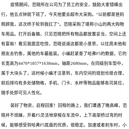
疫情期间，范晓所在公司为了员工的安全，鼓励大家错峰出
行，他五点钟就下班了，今天他要去超市大采购。“以
前都是爸妈
照顾我，这次终于轮到我扛了”。范晓采购了堪称小山的两大购物
车用品。打开后备箱，只见范晓把所有物品都放置妥当，空间上还
有富裕！看见我面显吃惊，范晓说道这都是小意思，以往周末他和
朋友去钓鱼，属他的车最能装。小编赶紧查了
哈弗
F5
的数据，它的
长宽高为
4470*1857*1638mm
，轴距
2680mm
，在同级别车型中，
属于大块头了，这时候
小编才注意
到，车内空间的规划也很合理，
前后排均有多处储物格，手机、门卡、水杯等物品能够各司其位，
随手处即可见人性化。
装好了物资，启程回家！回程的路上，我们遭遇了晚高峰，范
晓并不烦躁，开着
F5
灵活地穿梭在车流中，上下高架桥过弯的时
候，能够感受到
哈弗
F5
底盘的优质，很稳定。加速或者刹车时，小