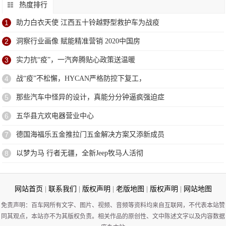
热度排行
1
助力白衣天使 江西五十铃越野型救护车为战疫
2
洞察行业画像 赋能精准营销 2020中国房
3
实力抗“疫”，一汽奔腾贴心政策送温暖
4
战“疫”不松懈，HYCAN严格防控下复工，
5
那些汽车中怪异的设计，真能分分钟逼疯强迫症
6
五华县亢欢电器营业中心
7
德国海福乐五金推拉门五金解决方案又添新成员
8
以梦为马 行者无疆，全新Jeep牧马人活彻
网站首页
|
联系我们
|
版权声明
|
老版地图
|
版权声明
|
网站地图
免责声明：百车网所有文字、图片、视频、音频等资料均来自互联网，不代表本站赞
同其观点，本站亦不为其版权负责。相关作品的原创性、文中陈述文字以及内容数据