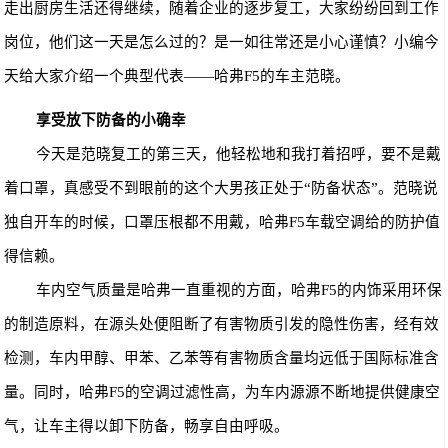
走出厨房生活还得继续，随着企业的逐步复工，大家纷纷回到工作
岗位，他们这一天是怎么过的？是一如往常还是小心谨慎？小
编今
天
给大家介绍一个典型代表——哈
弗
F5
的车主范晓。
享受放下防备的
小确幸
今天是范晓复工的第三天，他轻松地和我打着招呼，要不是戴
着口罩，真感受不到眼前的这个大男孩正处于“防备状态”。范晓说
独自开车的时候，口罩压根都不用戴，
哈
弗
F5
车载空调给的防护值
得信赖。
车内空气质量是哈
弗
一直重视的方面，
哈
弗
F5
的内
饰采用
环保
的制造原料，在源头处便阻断了有害物质引发的隐性伤害，经有效
检测，车内甲醇、甲苯、乙苯等有害物质含量均远低于国际标准含
量。同时，
哈
弗
F5
的空调过滤性高，为车内源源不断地提供健康空
气，让车主得以卸下防备，
畅享自由
呼吸。