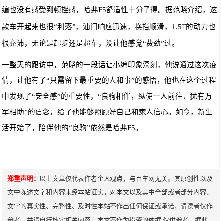
编也没有感受到顿挫感，
哈弗
F5
舒适性十分了得。据范晓介绍，
这
款车开起来也很“利落”，
油门响应
迅速，
换挡
顺滑
，
1.5T
的动力也
很充沛，无论是起步还是超车，没让他感觉“费劲”过。
一整天
的跟访中
，范晓的一段话让小编印
象
深刻，他说通过这次疫
情，让他有了“只需留下最重要的人和事”的感悟，他也在这个过程
中发现了“安全感”的重要性，“良驹相伴，纵使一人前往，犹有万
军相助”的信念，给了他能够照顾好自己和家人信心。如今，新生
活开始了，陪伴他的“良驹”依然是哈弗
F5
。
郑重声明：
以上文章仅代表作者个人观点，与百车网无关。其原创性以及
文中陈述文字和内容未经本站证实，对本文以及其中全部或者部分内容、
文字的真实性、完整性、及时性本站不作出任何保证或承诺，请读者仅作
参考，并请自行核实相关内容。本文不作为投资的依据,仅供参考，据此