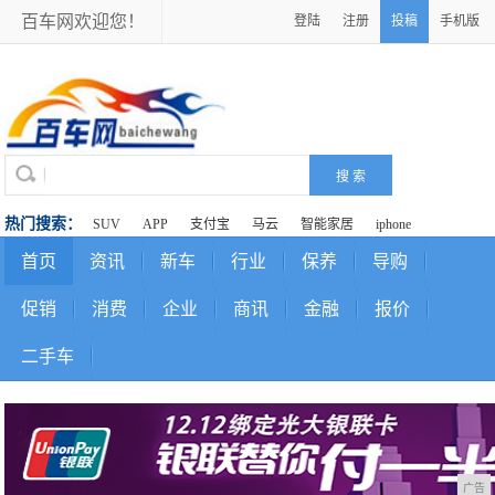
百车网欢迎您！
登陆
注册
投稿
手机版
热门搜索：
SUV
APP
支付宝
马云
智能家居
iphone
首页
资讯
新车
行业
保养
导购
促销
消费
企业
商讯
金融
报价
二手车
广告