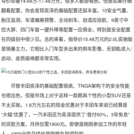
导价却要14.68万-17.48万元，很多人都会喊贵。但是如果仔细
翻看配置，你会发现奕泽的基础配置还挺丰富。10安全气囊、
胎压监测、车道偏离预警、主动刹车、自适应巡航、9英寸中
控大屏、四门车窗一键升降等配置一应俱全，特别是安全配置
在同级别中很少见。总的来看，指导价15.48万元的2.0L奕驰版
是销量主力，它相比入门车型多出来的倒车影像、无钥匙进入/
启动、皮质座椅都非常实用。
尽管丰田奕泽的基础配置很高、TNGA架构下的安全性能
也很出色，但是市场上对于这样一款颇具个性的小型SUV还是
不太买账。1.8万元左右的现金优惠对于丰田车来说已经算是
“大幅”优惠了，一汽丰田还为奕泽提供了“首付50%，3年免息”
的贷款方案，月供仅需1900元。即使是刚刚参加工作的年轻
人，1900元的月供也是能够负担得起的。