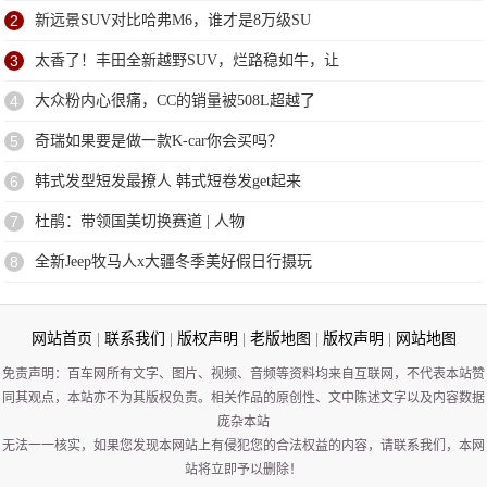
2
新远景SUV对比哈弗M6，谁才是8万级SU
3
太香了！丰田全新越野SUV，烂路稳如牛，让
4
大众粉内心很痛，CC的销量被508L超越了
5
奇瑞如果要是做一款K-car你会买吗？
6
韩式发型短发最撩人 韩式短卷发get起来
7
杜鹃：带领国美切换赛道 | 人物
8
全新Jeep牧马人x大疆冬季美好假日行摄玩
网站首页
|
联系我们
|
版权声明
|
老版地图
|
版权声明
|
网站地图
免责声明：百车网所有文字、图片、视频、音频等资料均来自互联网，不代表本站赞
同其观点，本站亦不为其版权负责。相关作品的原创性、文中陈述文字以及内容数据
庞杂本站
无法一一核实，如果您发现本网站上有侵犯您的合法权益的内容，请联系我们，本网
站将立即予以删除！