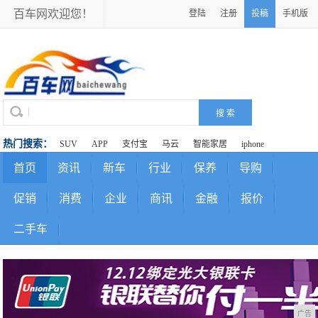
百车网欢迎您！
登陆
注册
投稿
手机版
热门搜索：
SUV
APP
支付宝
马云
智能家居
iphone
首页
资讯
新车
行业
保养
导购
促销
消费
企业
商讯
金融
报价
二手车
广告