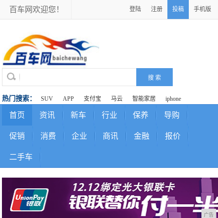
百车网欢迎您！
登陆
注册
投稿
手机版
热门搜索：
SUV
APP
支付宝
马云
智能家居
iphone
首页
资讯
新车
行业
保养
导购
促销
消费
企业
商讯
金融
报价
二手车
广告