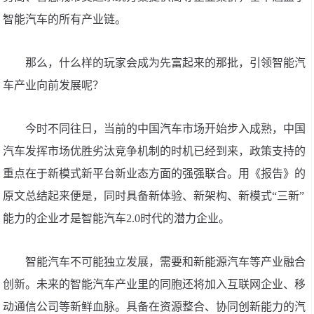
智能汽车的所有产业链。
那么，什么样的玩家会成为先富起来的那批，引领智能汽
车产业向前发展呢？
今时不同往日，当前的中国汽车市场开始步入成熟，中国
汽车发挥市场优胜劣汰竞争机制的时机已经到来，政策支持的
重点在于新模式新平台新业态方面的强强联合。用《报告》的
原文总结起来便是，同时具备新体验、新架构、新模式“三新”
能力的企业才是智能汽车2.0时代的潜力企业。
智能汽车不可能独立发展，需要和新能源汽车等产业融合
创新。未来的智能汽车产业里的同胞还将加入互联网企业、移
动通信公司等新鲜血脉。具备在资源整合、协同创新能力的汽