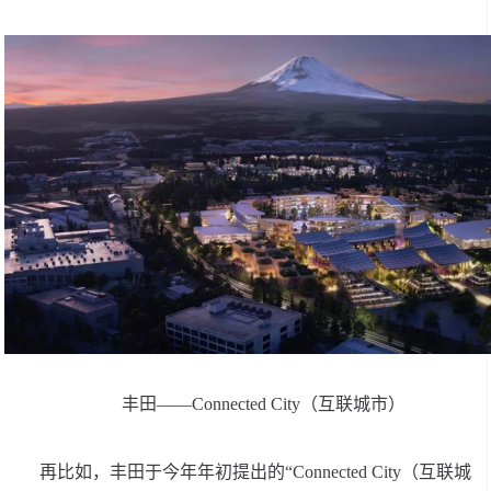
丰田——Connected City（互联城市）
再比如，丰田于今年年初提出的“Connected City（互联城