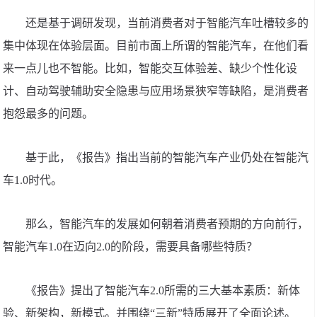
还是基于调研发现，当前消费者对于智能汽车吐槽较多的
集中体现在体验层面。目前市面上所谓的智能汽车，在他们看
来一点儿也不智能。比如，智能交互体验差、缺少个性化设
计、自动驾驶辅助安全隐患与应用场景狭窄等缺陷，是消费者
抱怨最多的问题。
基于此，《报告》指出当前的智能汽车产业仍处在智能汽
车1.0时代。
那么，智能汽车的发展如何朝着消费者预期的方向前行，
智能汽车1.0在迈向2.0的阶段，需要具备哪些特质？
《报告》提出了智能汽车2.0所需的三大基本素质：新体
验、新架构，新模式。并围绕“三新”特质展开了全面论述。