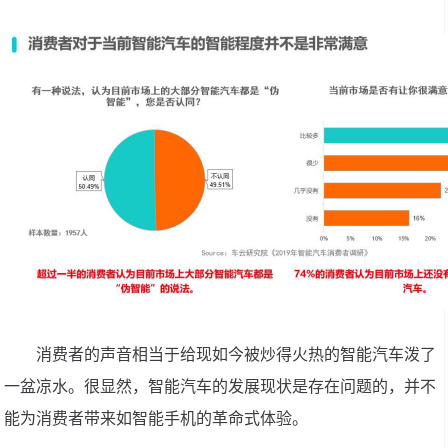
消费者的声音相当于给现如今被炒得火热的智能汽车泼了
一盆凉水。很显然，智能汽车的发展现状是存在问题的，并不
能为消费者带来如智能手机的革命式体验。