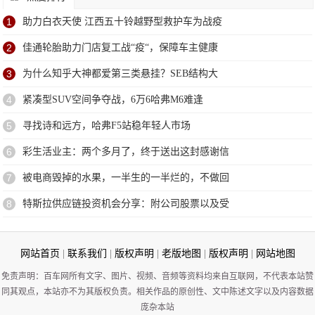
1
助力白衣天使 江西五十铃越野型救护车为战疫
2
佳通轮胎助力门店复工战“疫“，保障车主健康
3
为什么知乎大神都爱第三类悬挂？SEB结构大
4
紧凑型SUV空间争夺战，6万6哈弗M6难逢
5
寻找诗和远方，哈弗F5站稳年轻人市场
6
彩生活业主：两个多月了，终于送出这封感谢信
7
被电商毁掉的水果，一半生的一半烂的，不做回
8
特斯拉供应链投资机会分享：附公司股票以及受
网站首页
|
联系我们
|
版权声明
|
老版地图
|
版权声明
|
网站地图
免责声明：百车网所有文字、图片、视频、音频等资料均来自互联网，不代表本站赞
同其观点，本站亦不为其版权负责。相关作品的原创性、文中陈述文字以及内容数据
庞杂本站