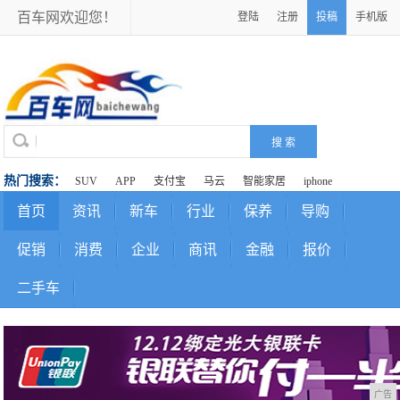
百车网欢迎您！
登陆
注册
投稿
手机版
热门搜索：
SUV
APP
支付宝
马云
智能家居
iphone
首页
资讯
新车
行业
保养
导购
促销
消费
企业
商讯
金融
报价
二手车
广告