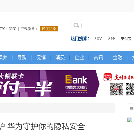
热门搜索：
SUV
APP
支付宝
保养
导购
促销
消费
企业
商讯
金融
护 华为守护你的隐私安全