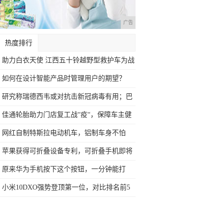
广告
热度排行
助力白衣天使 江西五十铃越野型救护车为战
疫
如何在设计智能产品时管理用户的期望？
研究称瑞德西韦或对抗击新冠病毒有用；巴
菲特
佳通轮胎助力门店复工战“疫“，保障车主健
康
网红自制特斯拉电动机车，铝制车身不怕
砸，帅
苹果获得可折叠设备专利，可折叠手机即将
研制
原来华为手机按下这个按钮，一分钟能打
400
小米10DXO强势登顶第一位，对比排名前5