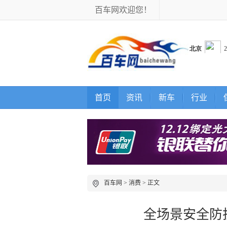
百车网欢迎您！
首页
资讯
新车
行业
百车网
>
消费
> 正文
全场景安全防