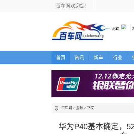
百车网欢迎您！
首页
资讯
新车
行业
百车网
>
金融
> 正文
华为P40基本确定，52