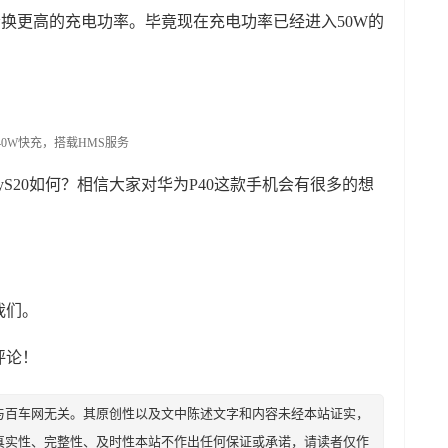
会换更高的充电功率。毕竟现在充电功率已经进入50W的
xyS20如何？相信大家对华为P40这款手机会有很多的想
我们。
评论！
与百车网无关。其原创性以及文中陈述文字和内容未经本站证实，
真实性、完整性、及时性本站不作出任何保证或承诺，请读者仅作