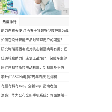
广告
热度排行
助力白衣天使 江西五十铃越野型救护车为战
疫
如何在设计智能产品时管理用户的期望？
研究称瑞德西韦或对抗击新冠病毒有用；巴
菲特
佳通轮胎助力门店复工战“疫“，保障车主健
康
网红自制特斯拉电动机车，铝制车身不怕
砸，帅
攀升(IPASON)电脑7周年店庆 劲爆机
有颜有料有Jeep，全新Jeep+指南者加
漂亮！华为公布全新手机系统：界面焕然一
新，