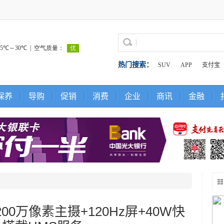
热门搜索：
SUV
APP
支付宝
保养
导购
促销
消费
企业
商讯
金融
00万像素主摄+120Hz屏+40W快