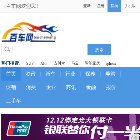
百车网欢迎您！
登陆
注册
投稿
手机版
热门搜索：
SUV
APP
支付宝
马云
智能家居
iphone
首页
资讯
新车
行业
保养
导购
促销
消费
企业
商讯
金融
报价
二手车
广告