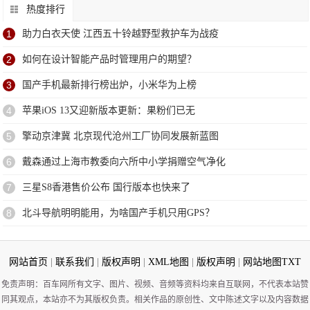
热度排行
1
助力白衣天使 江西五十铃越野型救护车为战疫
2
如何在设计智能产品时管理用户的期望？
3
国产手机最新排行榜出炉，小米华为上榜
4
苹果iOS 13又迎新版本更新：果粉们已无
5
擎动京津冀 北京现代沧州工厂协同发展新蓝图
6
戴森通过上海市教委向六所中小学捐赠空气净化
7
三星S8香港售价公布 国行版本也快来了
8
北斗导航明明能用，为啥国产手机只用GPS？
网站首页
|
联系我们
|
版权声明
|
XML地图
|
版权声明
|
网站地图
TXT
免责声明：百车网所有文字、图片、视频、音频等资料均来自互联网，不代表本站赞
同其观点，本站亦不为其版权负责。相关作品的原创性、文中陈述文字以及内容数据