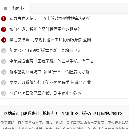
热度排行
1
助力白衣天使 江西五十铃越野型救护车为战疫
2
如何在设计智能产品时管理用户的期望？
3
擎动京津冀 北京现代沧州工厂协同发展新蓝图
4
苹果iOS 13又迎新版本更新：果粉们已无
5
今年最适合玩「王者荣耀」的三款手机，有了它
6
新希望乳业鲜奶节“领鲜”开幕，合肥启动寻新
7
罗罗动力系统与徐工矿业强强联手,打造全产业
8
71岁TVB石修仍显冻龄，剧中追小40岁的
网站首页
|
联系我们
|
版权声明
|
XML地图
|
版权声明
|
网站地图
TXT
免责声明：百车网所有文字、图片、视频、音频等资料均来自互联网，不代表本站赞