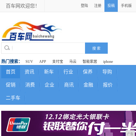
百车网欢迎您！
登陆
注册
投稿
手机版
热门搜索：
SUV
APP
支付宝
马云
智能家居
iphone
首页
资讯
新车
行业
保养
导购
促销
消费
企业
商讯
金融
报价
二手车
广告