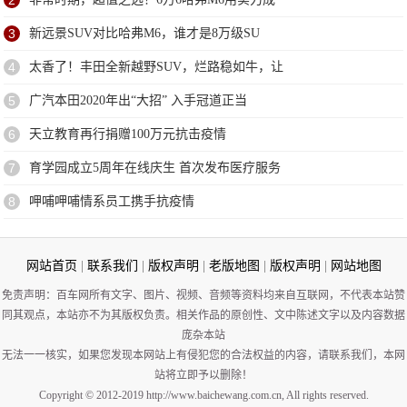
2
3
新远景SUV对比哈弗M6，谁才是8万级SU
4
太香了！丰田全新越野SUV，烂路稳如牛，让
5
广汽本田2020年出“大招” 入手冠道正当
6
天立教育再行捐赠100万元抗击疫情
7
育学园成立5周年在线庆生 首次发布医疗服务
8
呷哺呷哺情系员工携手抗疫情
网站首页
|
联系我们
|
版权声明
|
老版地图
|
版权声明
|
网站地图
免责声明：百车网所有文字、图片、视频、音频等资料均来自互联网，不代表本站赞
同其观点，本站亦不为其版权负责。相关作品的原创性、文中陈述文字以及内容数据
庞杂本站
无法一一核实，如果您发现本网站上有侵犯您的合法权益的内容，请联系我们，本网
站将立即予以删除！
Copyright © 2012-2019 http://www.baichewang.com.cn, All rights reserved.