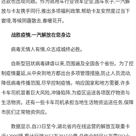
还款也出现问题。作为商用车行业领军企业,国车长子,一汽解
放与卡友携手同行,推出多项福利政策,帮助卡友安然度过当下
窘境,等候阴霾散去,春暖花开。
战胜疫情,一汽解放在您身边
病毒无情人有情,众志成城终必胜。
自新型冠状病毒肆虐以来,范围遍及全国各个省份。为了控
制疫情蔓延,从中央到地方都出台多项管理措施,防止人员流动,
降低病毒传播范围,尽早控制疫情。响应国家和地方需要,许多
卡车司机冒着巨大风险,冲锋陷阵,为疫区运送各项医疗物资与
生活物资。还有一些卡车司机承担当地生活物资运送任务,保障
市民们正常物资供应。
数据显示,自23日至今,湖北省内在线运营的解放互联重卡