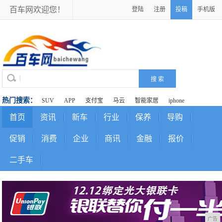
百车网欢迎您！
登陆
注册
投稿
手机版
热门搜索：
SUV
APP
支付宝
马云
智能家居
iphone
首页
资讯
新车
行业
保养
导购
促销
消费
企业
商讯
金融
报价
二手车
广告