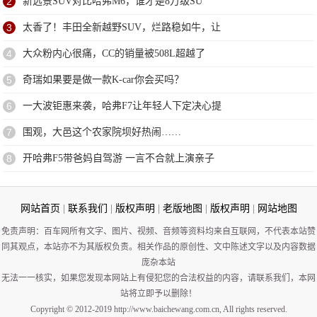
2
新远景SUV对比哈弗M6，谁才是8万级SU
3
太香了！丰田全新越野SUV，烂路稳如牛，让
4
大众粉内心很痛，CC的销量被508L超越了
5
奇瑞如果要是做一款K-car你会买吗？
6
一大波钜惠来袭，哈弗F7让年轻人下定决心提
7
围观，大邑这个农家院坝好热闹……
8
开哈弗F5带爸妈自驾游 一言不合就上演亲子
网站首页
|
联系我们
|
版权声明
|
老版地图
|
版权声明
|
网站地图
免责声明：百车网所有文字、图片、视频、音频等资料均来自互联网，不代表本站赞
同其观点，本站亦不为其版权负责。相关作品的原创性、文中陈述文字以及内容数据
庞杂本站
无法一一核实，如果您发现本网站上有侵犯您的合法权益的内容，请联系我们，本网
站将立即予以删除！
Copyright © 2012-2019 http://www.baichewang.com.cn, All rights reserved.