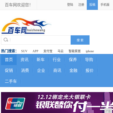
百车网欢迎您！
登陆
注册
投稿
手机版
热门搜索：
SUV
APP
支付宝
马云
智能家居
iphone
首页
资讯
新车
行业
保养
导购
促销
消费
企业
商讯
金融
报价
二手车
广告